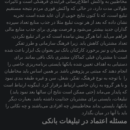
مخاطبین به واکنش. اطلاع‌رسانی فرآیندی فرهنگی است و تأثیرات
طولانی مدت دارد، در حالی که واکنش فوری مردم نتیجه مستقیم
تبلیغ است، که تا کنون نتایج خوبی از آن عاید شده است. تجربه
نشان داده که بعد از هر نوبت تبلیغ مثلا در جذب منابع تعداد سپرده
گذاران جدید بیشتر ‌می‌شود و فرصت بهتری برای جذب منابع مالی
فراهم ‌می‌آید. اما هرگز پیش نیامده است که بر اثر تبلیغ نکردن‌،
تعداد مشتریان کاهش یابد‌. زیرا فرهنگ سازمانی و طرز تفکر
مشتریان و نیز برخورد کارکنان بانک نیز بعنوان یک ابزار باعث شده
است تا مشتریان قبلی کماکان مشتری بانک باقی بمانند. برای
دستیابی به اهداف تعیین شده بانکها بایستی برنامه‌ریزی خاصی را
انجام دهند که مبتنی بر پژوهش باشد‌. بر همین اساس باید مخاطبان
را با توجه به نوع فرهنگ‌، تفکر‌، شغل‌، سن و غیره طبقه بندی نمود
و با هر گروه به زبان خاصی ارتباط برقرار کرد‌. اینگونه ارتباط است
که پایدار ‌می‌ماند (حتی ممکن است نتایج آن سالها بعد نمود یابد.)
تبلیغات، بایستی برای مشتریان جذابیت داشته باشد‌. بعبارت دیگر
بانکها، بایستی بداند مخاطبینش چه افرادی ‌می‌باشند و چه نکاتی را
باید با آنها در میان بگذارد‌.
مسئله اعتماد در تبلیغات بانکی