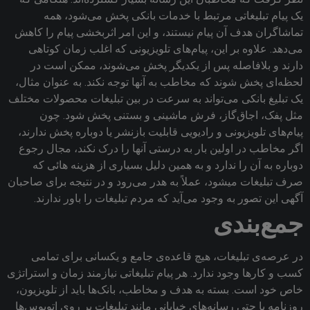
یک پیام تبلیغاتی مرتبط با خدمات بانکی پخش می‌شود، همه
تماشاگران هدف آن پیام نیستند، و این امر اثربخشی پیام را کاهش
می‌دهد. علاوه بر این، پیام‌های تلویزیونی که اغلب زمان کوتاهی
دارند و بلافاصله پس از یکدیگر پخش می‌شوند، ممکن است در
لحظه‌ای پخش شوند که مخاطب به آنها توجه نکند. به عنوان مثال،
یک تبلیغ بانکی می‌تواند به سرعت در بین تبلیغات محصولات مختلف
مثل پفک، اجاق‌گاز، فرش ماشینی و بستنی پخش شود. چون
پیام‌های تلویزیونی و رادیویی قابلیت بازنشر یا دوباره پخش ندارند،
اگر مخاطب در اولین بار به درستی آنها را درک نکند، مجال رجوع
دوباره به آن را ندارد و به همین دلیل بسیاری از هزینه هائی که
صرف تبلیغات میشود‌، عملاً به هدر ‌می‌رود و در نتیجه برای صاحبان
آگهی این تصور به وجود ‌می‌آید که مردم تبلیغات را باور ندارند.
جمع‌بندی
در عرصه‌ی تبلیغات، هیچ قاعده‌ی جامع و یکسانی برای تمامی
کسب و کارها وجود ندارد. هر پیام تبلیغاتی نیازمند زمان و استراتژی
خاص خود است. بسته به هدف و مخاطب، بانک‌ها باید از تلویزیون،
روزنامه یا حتی رسانه‌های خیابانی مانند تبلیغات بر روی اتوبوس‌ها