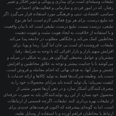
تبلیغات وسیله‌ای است برای بیداری و پویائی و تنویر افکار و تغییر
رفتار‌، که در امور فردی و سازمانی و فعالیت‌های اجتماعی‌،
سیاسی‌، اقتصادی‌، دینی و فرهنگی مورد استفاده قرار ‌می‌گیرد‌. اگر
چه تبلیغ درست‌، برای هر نوع فعالیتی لازم است‌، اما هر نوع
تبلیغی، درست نیست‌. تبلیغ درست، تبلیغی است که با بیان واقعیت
و با استفاده از خلاقیت، به ایجاد هویت مثبت و تقویت ذهنیت
مخاطبین کمک می‌کند و جایگاهی مطلوب در جامعه پیدا می‌کند.
تبلیغات‌، فروشنده ای است بی جان اما گیرا‌، رسا و پویا‌، برای
افزایش سهم بازار و بازار افزائی که با توجه به شرایط‌، رقبا‌،
مشتریان و عوامل محیطی گوناگون هر روز به شکلی در ‌می‌آید و
‌می‌کوشد تا با جذابیت بیشتر و توجه به علائق مخاطبین و افزایش
کشش و میل آنها‌، به هدف نهائی که انجام معامله و فروش است،
دست یابد. وظیفه شرکت‌ها فقط به تولید کالاها و ارائه خدمات با
کیفیت نمی‌پاید؛ یک تولید کننده باید مزایای محصولات خود را به
مصرف‌کنندگان آشکار سازد و در ذهن آن‌ها تصویر مثبتی از
محصول خود بسازد. از این رو، تولیدکنندگان باید به صورت حرفه‌ای
از تبلیغات بهره برداری کنند. تبلیغات، اگرچه قسمتی از ارتباطات
است، اما به گونه‌ای پیشرفته که اکنون فرصت‌های جدیدی برای
ارتباط با مخاطبان فراهم آورده و با استفاده از وسایل نقلیه،